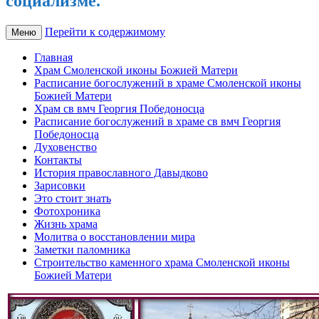
социализме.
Перейти к содержимому
Меню
Главная
Храм Смоленской иконы Божией Матери
Расписание богослужений в храме Смоленской иконы
Божией Матери
Храм св вмч Георгия Победоносца
Расписание богослужений в храме св вмч Георгия
Победоносца
Духовенство
Контакты
История православного Давыдково
Зарисовки
Это стоит знать
Фотохроника
Жизнь храма
Молитва о восстановлении мира
Заметки паломника
Строительство каменного храма Смоленской иконы
Божией Матери