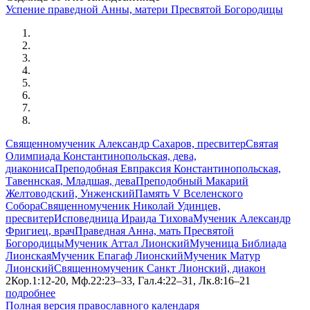
Успение праведной Анны, матери Пресвятой Богородицы
Священномученик Александр Сахаров, пресвитер
Святая
Олимпиада Константинопольская, дева,
диакониса
Преподобная Евпраксия Константинопольская,
Тавеннская, Младшая, дева
Преподобный Макарий
Желтоводский, Унженский
Память V Вселенского
Собора
Священномученик Николай Удинцев,
пресвитер
Исповедница Ираида Тихова
Мученик Александр
Фригиец, врач
Праведная Анна, мать Пресвятой
Богородицы
Мученик Аттал Лионский
Мученица Библиада
Лионская
Мученик Епагаф Лионский
Мученик Матур
Лионский
Священномученик Санкт Лионский, диакон
2Кор.1:12-20, Мф.22:23–33, Гал.4:22–31, Лк.8:16–21
подробнее
Полная версия православного календаря