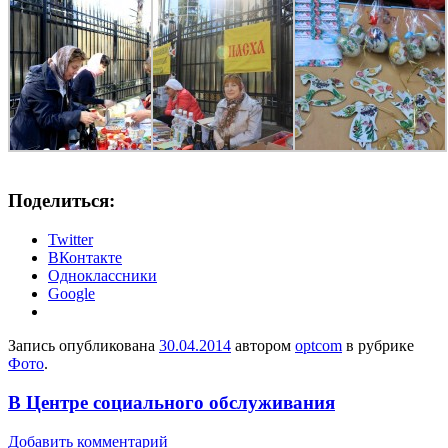
Поделиться:
Twitter
ВКонтакте
Одноклассники
Google
Запись опубликована
30.04.2014
автором
optcom
в рубрике
Фото
.
В Центре социального обслуживания
Добавить комментарий