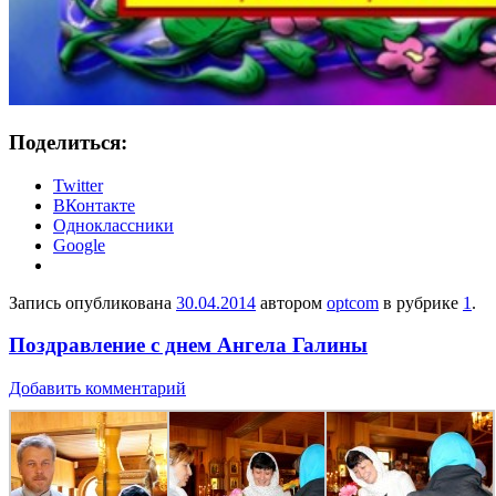
Поделиться:
Twitter
ВКонтакте
Одноклассники
Google
Запись опубликована
30.04.2014
автором
optcom
в рубрике
1
.
Поздравление с днем Ангела Галины
Добавить комментарий