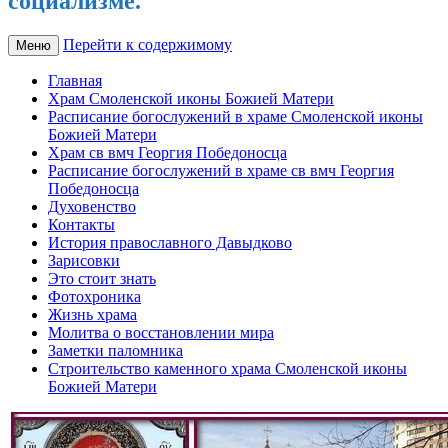
социализме.
Перейти к содержимому
Меню
Главная
Храм Смоленской иконы Божией Матери
Расписание богослужений в храме Смоленской иконы
Божией Матери
Храм св вмч Георгия Победоносца
Расписание богослужений в храме св вмч Георгия
Победоносца
Духовенство
Контакты
История православного Давыдково
Зарисовки
Это стоит знать
Фотохроника
Жизнь храма
Молитва о восстановлении мира
Заметки паломника
Строительство каменного храма Смоленской иконы
Божией Матери