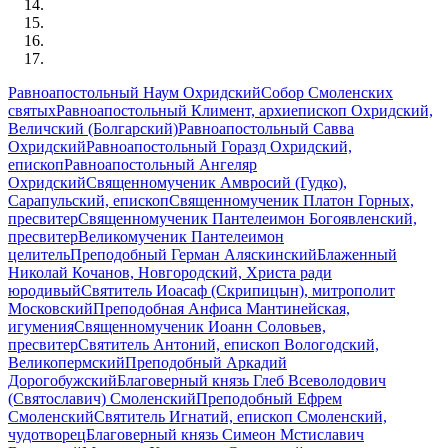
Равноапостольный Наум Охридский
Собор Смоленских
святых
Равноапостольный Климент, архиепископ Охридский,
Величский (Болгарский)
Равноапостольный Савва
Охридский
Равноапостольный Горазд Охридский,
епископ
Равноапостольный Ангеляр
Охридский
Священномученик Амвросий (Гудко),
Сарапульский, епископ
Священномученик Платон Горных,
пресвитер
Священномученик Пантелеимон Богоявленский,
пресвитер
Великомученик Пантелеимон
целитель
Преподобный Герман Аляскинский
Блаженный
Николай Кочанов, Новгородский, Христа ради
юродивый
Святитель Иоасаф (Скрипицын), митрополит
Московский
Преподобная Анфиса Мантинейская,
игумения
Священномученик Иоанн Соловьев,
пресвитер
Святитель Антоний, епископ Вологодский,
Великопермский
Преподобный Аркадий
Дорогобужский
Благоверный князь Глеб Всеволодович
(Святославич) Смоленский
Преподобный Ефрем
Смоленский
Святитель Игнатий, епископ Смоленский,
чудотворец
Благоверный князь Симеон Мстиславич