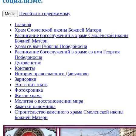
социализме.
Перейти к содержимому
Меню
Главная
Храм Смоленской иконы Божией Матери
Расписание богослужений в храме Смоленской иконы
Божией Матери
Храм св вмч Георгия Победоносца
Расписание богослужений в храме св вмч Георгия
Победоносца
Духовенство
Контакты
История православного Давыдково
Зарисовки
Это стоит знать
Фотохроника
Жизнь храма
Молитва о восстановлении мира
Заметки паломника
Строительство каменного храма Смоленской иконы
Божией Матери