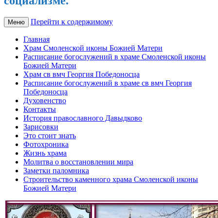
социализме.
Перейти к содержимому
Меню
Главная
Храм Смоленской иконы Божией Матери
Расписание богослужений в храме Смоленской иконы
Божией Матери
Храм св вмч Георгия Победоносца
Расписание богослужений в храме св вмч Георгия
Победоносца
Духовенство
Контакты
История православного Давыдково
Зарисовки
Это стоит знать
Фотохроника
Жизнь храма
Молитва о восстановлении мира
Заметки паломника
Строительство каменного храма Смоленской иконы
Божией Матери