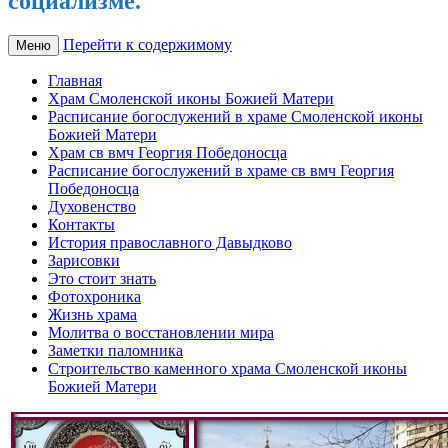
социализме.
Перейти к содержимому
Меню
Главная
Храм Смоленской иконы Божией Матери
Расписание богослужений в храме Смоленской иконы
Божией Матери
Храм св вмч Георгия Победоносца
Расписание богослужений в храме св вмч Георгия
Победоносца
Духовенство
Контакты
История православного Давыдково
Зарисовки
Это стоит знать
Фотохроника
Жизнь храма
Молитва о восстановлении мира
Заметки паломника
Строительство каменного храма Смоленской иконы
Божией Матери