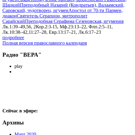
Шацкий
Преподобный Назарий (Кондратьев), Валаамский,
Саровский, чудотворец, игумен
Апостол от 70-ти Пармен,
диакон
Святитель Серапион, митрополит
Сарайский
Преподобная Серафима Сезеновская, игумения
Лк.1:39–49,56, 2Кор.2:3-15, Мф.23:13–22, Флп.2:5–11,
Лк.10:38–42,11:27–28, Евр.13:17–21, Лк.6:17–23
подробнее
Полная версия православного календаря
Радио "ВЕРА"
play
Сейчас в эфире:
Архивы
Март 2020