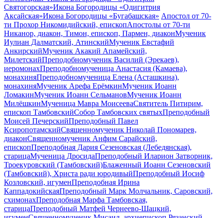
Святогорская»
Икона Богородицы «Одигитрия
Аксайская»
Икона Богородицы «Бугабашская»
Апостол от 70-
ти Прохор Никомидийский, епископ
Апостолы от 70-ти
Никанор, диакон, Тимон, епископ, Пармен, диакон
Мученик
Иулиан Далматский, Атинский
Мученик Евстафий
Анкирский
Мученик Акакий Апамейский,
Милетский
Преподобномученик Василий (Эрекаев),
иеромонах
Преподобномученица Анастасия (Камаева),
монахиня
Преподобномученица Елена (Асташкина),
монахиня
Мученик Арефа Ерёмкин
Мученик Иоанн
Ломакин
Мученик Иоанн Сельманов
Мученик Иоанн
Милёшкин
Мученица Мавра Моисеева
Святитель Питирим,
епископ Тамбовский
Собор Тамбовских святых
Преподобный
Моисей Печерский
Преподобный Павел
Ксиропотамский
Священномученик Николай Пономарев,
диакон
Священномученик Анфим Сарайский,
епископ
Преподобная Дария Сезеновская (Лебедянская),
старица
Мученица Дросида
Преподобный Иларион Затворник,
Троекуровский (Тамбовский)
Блаженный Иоанн Сезеновский
(Тамбовский), Христа ради юродивый
Преподобный Иосиф
Козловский, игумен
Преподобная Ирина
Каппадокийская
Преподобный Марк Молчальник, Саровский,
схимонах
Преподобная Марфа Тамбовская,
старица
Преподобный Матфей Чернеево-Шацкий,
игумен
Священномученик Мисаил, архиепископ Рязанский,