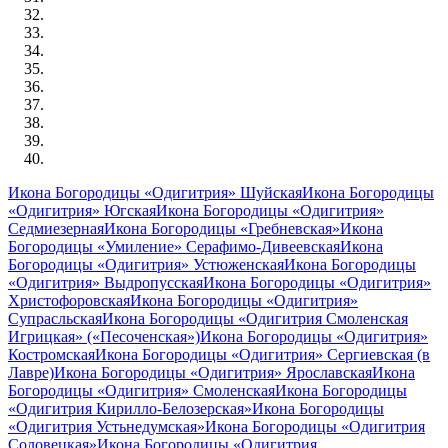
Икона Богородицы «Одигитрия» Шуйская
Икона Богородицы
«Одигитрия» Югская
Икона Богородицы «Одигитрия»
Седмиезерная
Икона Богородицы «Гребневская»
Икона
Богородицы «Умиление» Серафимо-Дивеевская
Икона
Богородицы «Одигитрия» Устюженская
Икона Богородицы
«Одигитрия» Выдропусская
Икона Богородицы «Одигитрия»
Христофоровская
Икона Богородицы «Одигитрия»
Супрасльская
Икона Богородицы «Одигитрия Смоленская
Игрицкая» («Песоченская»)
Икона Богородицы «Одигитрия»
Костромская
Икона Богородицы «Одигитрия» Сергиевская (в
Лавре)
Икона Богородицы «Одигитрия» Ярославская
Икона
Богородицы «Одигитрия» Смоленская
Икона Богородицы
«Одигитрия Кирилло-Белозерская»
Икона Богородицы
«Одигитрия Устьнедумская»
Икона Богородицы «Одигитрия
Соловецкая»
Икона Богородицы «Одигитрия