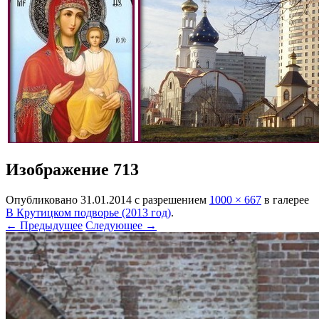
Изображение 713
Опубликовано
31.01.2014
с разрешением
1000 × 667
в галерее
В Крутицком подворье (2013 год)
.
← Предыдущее
Следующее →