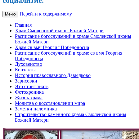
социализме.
Перейти к содержимому
Меню
Главная
Храм Смоленской иконы Божией Матери
Расписание богослужений в храме Смоленской иконы
Божией Матери
Храм св вмч Георгия Победоносца
Расписание богослужений в храме св вмч Георгия
Победоносца
Духовенство
Контакты
История православного Давыдково
Зарисовки
Это стоит знать
Фотохроника
Жизнь храма
Молитва о восстановлении мира
Заметки паломника
Строительство каменного храма Смоленской иконы
Божией Матери