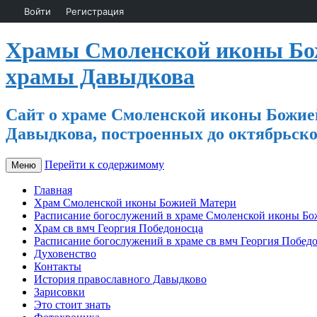
Войти
Регистрация
Храмы Смоленской иконы Бож
храмы Давыдкова
Сайт о храме Смоленской иконы Божией
Давыдкова, построенных до октябрьско
Перейти к содержимому
Меню
Главная
Храм Смоленской иконы Божией Матери
Расписание богослужений в храме Смоленской иконы Б
Храм св вмч Георгия Победоносца
Расписание богослужений в храме св вмч Георгия Побед
Духовенство
Контакты
История православного Давыдково
Зарисовки
Это стоит знать