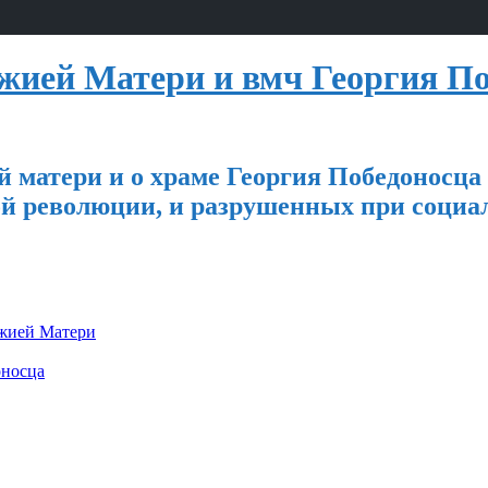
ией Матери и вмч Георгия По
 матери и о храме Георгия Победоносца
й революции, и разрушенных при социа
ожией Матери
оносца