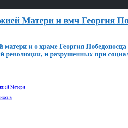
ией Матери и вмч Георгия По
 матери и о храме Георгия Победоносца
й революции, и разрушенных при социа
ожией Матери
оносца