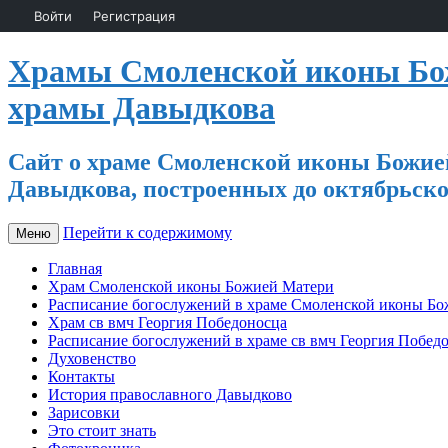
Войти
Регистрация
Храмы Смоленской иконы Бож
храмы Давыдкова
Сайт о храме Смоленской иконы Божией
Давыдкова, построенных до октябрьско
Перейти к содержимому
Меню
Главная
Храм Смоленской иконы Божией Матери
Расписание богослужений в храме Смоленской иконы Б
Храм св вмч Георгия Победоносца
Расписание богослужений в храме св вмч Георгия Побед
Духовенство
Контакты
История православного Давыдково
Зарисовки
Это стоит знать